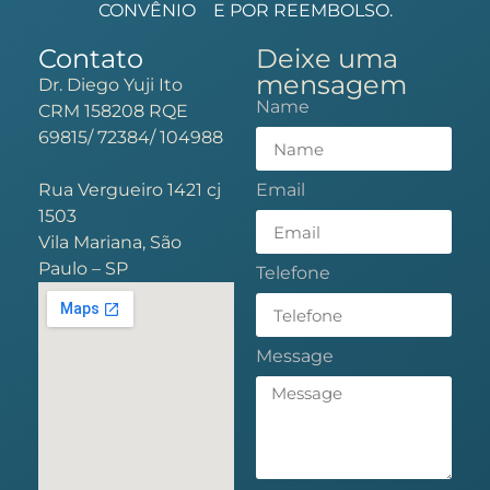
CONVÊNIO
E POR REEMBOLSO.
Contato
Deixe uma
mensagem
Dr. Diego Yuji Ito
Name
CRM 158208 RQE
69815/ 72384/ 104988
Rua Vergueiro 1421 cj
Email
1503
Vila Mariana, São
Paulo – SP
Telefone
Message