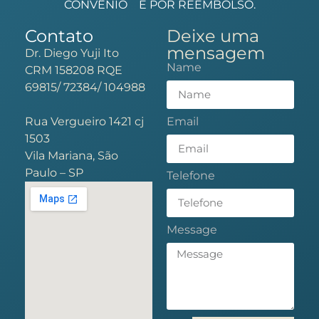
CONVÊNIO
E POR REEMBOLSO.
Contato
Deixe uma
mensagem
Dr. Diego Yuji Ito
Name
CRM 158208 RQE
69815/ 72384/ 104988
Rua Vergueiro 1421 cj
Email
1503
Vila Mariana, São
Paulo – SP
Telefone
Message