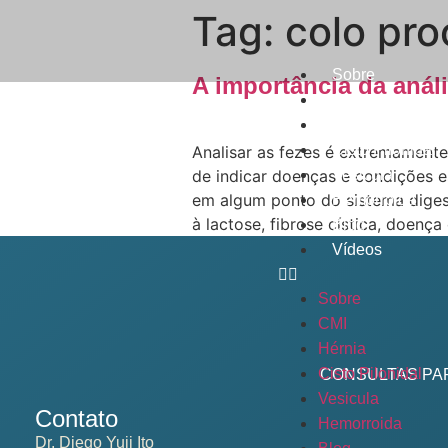
Tag:
colo pro
Sobre
A importância da anál
CMI
Hérnia
Cisto Pilonidal
Analisar as fezes é extremamente
de indicar doenças e condições e
Vesicula
em algum ponto do sistema digest
Hemorroida
à lactose, fibrose cística, doença
Blog
Vídeos
Sobre
CMI
Hérnia
Cisto Pilonidal
CONSULTAS PA
Vesicula
Contato
Hemorroida
Dr. Diego Yuji Ito