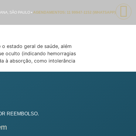
ANA, SÃO PAULO •
AGENDAMENTOS: 11 99947-1152 (WHATSAPP)
 o estado geral de saúde, além
ue oculto (indicando hemorragias
a à absorção, como intolerância
OR REEMBOLSO.
em