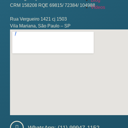
Blog
CRM 158208 RQE 69815/ 72384/ 104988
Vídeos
Rua Vergueiro 1421 cj 1503
Vila Mariana, São Paulo – SP
WhatsApp: (11) 99947-1152