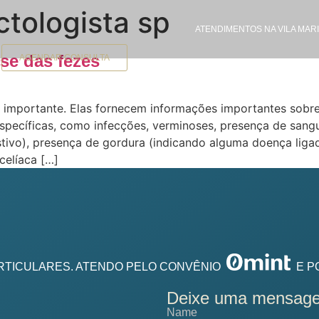
ctologista sp
ATENDIMENTOS NA VILA MARI
ise das fezes
AGENDAR CONSULTA
 importante. Elas fornecem informações importantes sobre
specíficas, como infecções, verminoses, presença de sang
ivo), presença de gordura (indicando alguma doença ligad
 celíaca […]
RTICULARES. ATENDO PELO CONVÊNIO
E P
Deixe uma mensag
Name