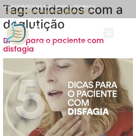
Tag:
cuidados com a
ATENDIMENTOS NA VILA MARIANA, SÃO PAULO •
AGENDAMENTOS: 11 99947-1152 (WHATSAPP)
deglutição
Dicas para o paciente com
disfagia