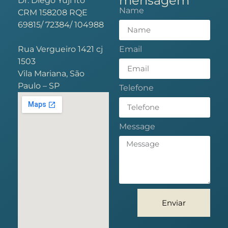
mensagem
Dr. Diego Yuji Ito
Name
CRM 158208 RQE
69815/ 72384/ 104988
Rua Vergueiro 1421 cj
Email
1503
Vila Mariana, São
Paulo – SP
Telefone
Message
Enviar