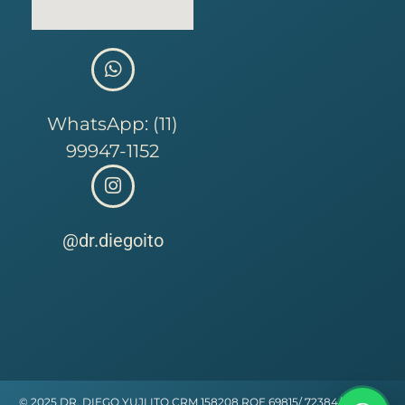
WhatsApp: (11)
99947-1152
@dr.diegoito
© 2025 DR. DIEGO YUJI ITO CRM 158208 RQE 69815/ 72384/ 104988.