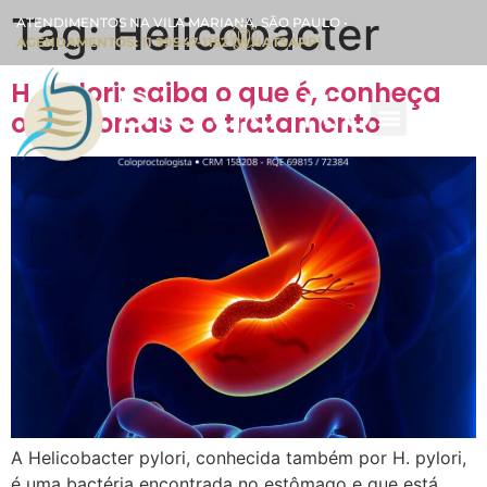
Tag:
Helicobacter
ATENDIMENTOS NA VILA MARIANA, SÃO PAULO •
AGENDAMENTOS: 11 99947-1152 (WHATSAPP)
H. pylori: saiba o que é, conheça
os sintomas e o tratamento
A Helicobacter pylori, conhecida também por H. pylori,
é uma bactéria encontrada no estômago e que está