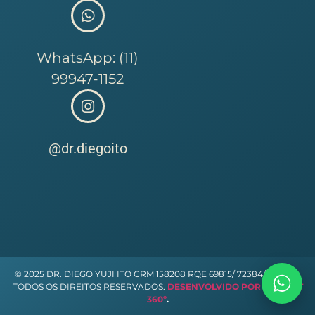
WhatsApp: (11)
99947-1152
@dr.diegoito
© 2025 DR. DIEGO YUJI ITO CRM 158208 RQE 69815/ 72384/ 104988.
TODOS OS DIREITOS RESERVADOS.
DESENVOLVIDO POR LIFE MKT
360º
.