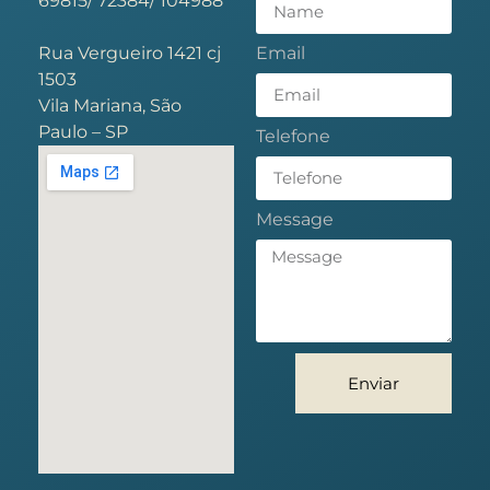
69815/ 72384/ 104988
Rua Vergueiro 1421 cj
Email
1503
Vila Mariana, São
Paulo – SP
Telefone
Message
Enviar