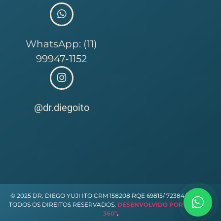
WhatsApp: (11)
99947-1152
@dr.diegoito
© 2025 DR. DIEGO YUJI ITO CRM 158208 RQE 69815/ 72384/ 104988.
TODOS OS DIREITOS RESERVADOS.
DESENVOLVIDO POR LIFE MKT
360º
.