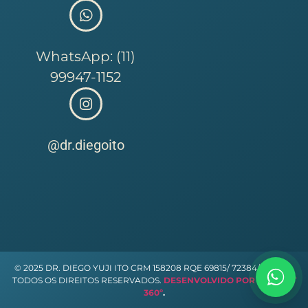
WhatsApp: (11)
99947-1152
@dr.diegoito
© 2025 DR. DIEGO YUJI ITO CRM 158208 RQE 69815/ 72384/ 104988.
TODOS OS DIREITOS RESERVADOS.
DESENVOLVIDO POR LIFE MKT
360º
.