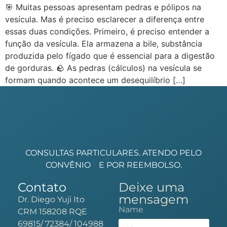
🎯 Muitas pessoas apresentam pedras e pólipos na
vesícula. Mas é preciso esclarecer a diferença entre
essas duas condições. Primeiro, é preciso entender a
função da vesícula. Ela armazena a bile, substância
produzida pelo fígado que é essencial para a digestão
de gorduras. 🪨 As pedras (cálculos) na vesícula se
formam quando acontece um desequilíbrio […]
CONSULTAS PARTICULARES. ATENDO PELO
CONVÊNIO
E POR REEMBOLSO.
Contato
Deixe uma
mensagem
Dr. Diego Yuji Ito
Name
CRM 158208 RQE
69815/ 72384/ 104988