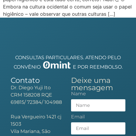
Embora na cultura ocidental o comum seja usar o papel
higiênico – vale observar que outras culturas […]
CONSULTAS PARTICULARES. ATENDO PELO
CONVÊNIO
E POR REEMBOLSO.
Contato
Deixe uma
mensagem
Dr. Diego Yuji Ito
Name
CRM 158208 RQE
69815/ 72384/ 104988
Rua Vergueiro 1421 cj
Email
1503
Vila Mariana, São