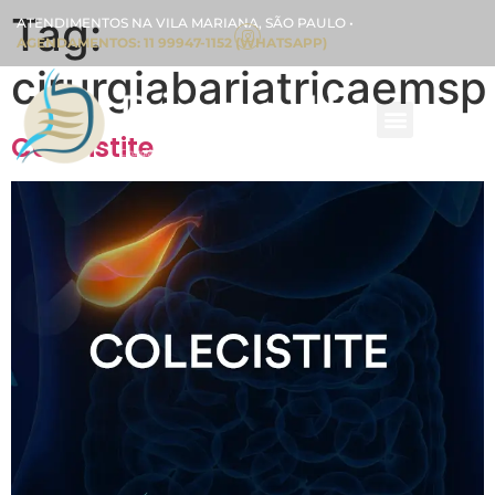
Tag:
ATENDIMENTOS NA VILA MARIANA, SÃO PAULO •
AGENDAMENTOS: 11 99947-1152 (WHATSAPP)
cirurgiabariatricaemsp
Colecistite