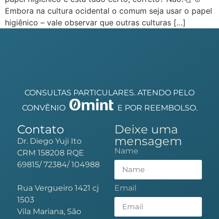
Embora na cultura ocidental o comum seja usar o papel
higiênico – vale observar que outras culturas […]
CONSULTAS PARTICULARES. ATENDO PELO
CONVÊNIO
E POR REEMBOLSO.
Contato
Deixe uma
mensagem
Dr. Diego Yuji Ito
Name
CRM 158208 RQE
69815/ 72384/ 104988
Rua Vergueiro 1421 cj
Email
1503
Vila Mariana, São