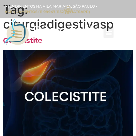
Tag:
ATENDIMENTOS NA VILA MARIANA, SÃO PAULO •
AGENDAMENTOS: 11 99947-1152 (WHATSAPP)
cirurgiadigestivasp
Colecistite