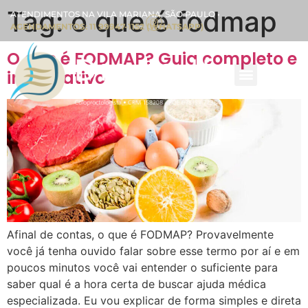
Tag:
o que é fodmap
ATENDIMENTOS NA VILA MARIANA, SÃO PAULO •
AGENDAMENTOS: 11 99947-1152 (WHATSAPP)
O que é FODMAP? Guia completo e
informativo
Afinal de contas, o que é FODMAP? Provavelmente
você já tenha ouvido falar sobre esse termo por aí e em
poucos minutos você vai entender o suficiente para
saber qual é a hora certa de buscar ajuda médica
especializada. Eu vou explicar de forma simples e direta