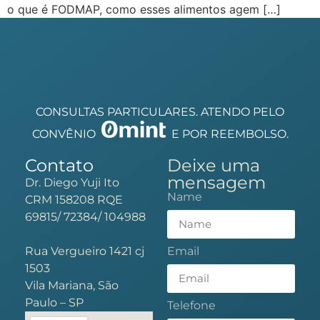
o que é FODMAP, como esses alimentos agem […]
CONSULTAS PARTICULARES. ATENDO PELO
CONVÊNIO
E POR REEMBOLSO.
Contato
Deixe uma
mensagem
Dr. Diego Yuji Ito
Name
CRM 158208 RQE
69815/ 72384/ 104988
Rua Vergueiro 1421 cj
Email
1503
Vila Mariana, São
Paulo – SP
Telefone